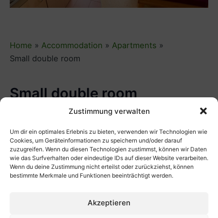
Home
Accommodation
Apartments
Small double room
Small double room
Zustimmung verwalten
The wide view from the windows of our small
Um dir ein optimales Erlebnis zu bieten, verwenden wir Technologien wie
Cookies, um Geräteinformationen zu speichern und/oder darauf
double room over the dyke and the Oder as far as
zuzugreifen. Wenn du diesen Technologien zustimmst, können wir Daten
Poland always fascinates our guests. In addition to
wie das Surfverhalten oder eindeutige IDs auf dieser Website verarbeiten.
Wenn du deine Zustimmung nicht erteilst oder zurückziehst, können
the bed, 1.80 m wide, a small kitchen + fridge and a
bestimmte Merkmale und Funktionen beeinträchtigt werden.
nice bathroom offer pleasant comfort to stay. The
small double room can also be used comfortably
Akzeptieren
for single travellers.