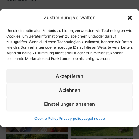
Zustimmung verwalten
Bee caravan
Um dir ein optimales Erlebnis zu bieten, verwenden wir Technologien wie
Cookies, um Geräteinformationen zu speichern und/oder darauf
zuzugreifen. Wenn du diesen Technologien zustimmst, können wir Daten
A few years ago beekeepers have been travelling
wie das Surfverhalten oder eindeutige IDs auf dieser Website verarbeiten.
Wenn du deine Zustimmung nicht erteilst oder zurückziehst, können
through the Oderbruch in this caravan. Today, it
bestimmte Merkmale und Funktionen beeinträchtigt werden.
presents itself to be a brilliant caravan for couples
with its cozy charm. Especially if you add one or
Akzeptieren
two children. The sleeping platform is about 2.20 m
wide.
Ablehnen
Einstellungen ansehen
Cookie Policy
Privacy policy
Legal notice