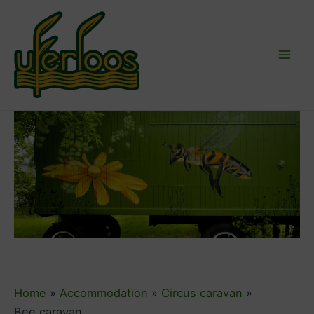
Skip
to
content
Mai
Men
Home
Accommodation
Circus caravan
Bee caravan